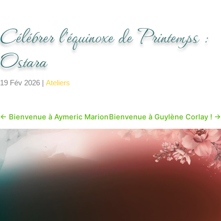
Célébrer l’équinoxe de Printemps :
Ostara
19 Fév 2026
|
Ateliers
←
Bienvenue à Aymeric Marion
Bienvenue à Guylène Corlay !
→